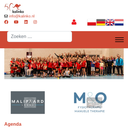
info@kalinko.nl
Search
...
Agenda