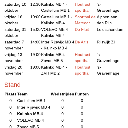
zaterdag 10
12:30
Kalinko MB 4 -
Houtrust
's-
oktober
Castellum MB 1
sporthal
Gravenhage
vrijdag 16
19:00
Castellum MB 1 -
Sporthal de
Alphen aan
oktober
Kalinko MB 4
Meteoor
den Rijn
zaterdag 31
15:00
VOLEVO MB 4 -
De Fluit
Leidschendam
oktober
Kalinko MB 4
zaterdag 7
14:00
Inter Rijswijk MB 4
De Altis
Rijswijk ZH
november
- Kalinko MB 4
vrijdag 13
19:00
Kalinko MB 4 -
Houtrust
's-
november
Zovoc MB 5
sporthal
Gravenhage
vrijdag 20
19:00
Kalinko MB 4 -
Houtrust
's-
november
ZVH MB 2
sporthal
Gravenhage
Stand
Plaats
Team
Wedstrijden
Punten
0
Castellum MB 1
0
0
0
Inter Rijswijk MB 4
0
0
0
Kalinko MB 4
0
0
0
VOLEVO MB 4
0
0
0
Zovoc MB 5
0
0