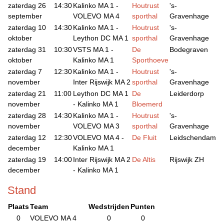
zaterdag 26
14:30
Kalinko MA 1 -
Houtrust
's-
september
VOLEVO MA 4
sporthal
Gravenhage
zaterdag 10
14:30
Kalinko MA 1 -
Houtrust
's-
oktober
Leython DC MA 1
sporthal
Gravenhage
zaterdag 31
10:30
VSTS MA 1 -
De
Bodegraven
oktober
Kalinko MA 1
Sporthoeve
zaterdag 7
12:30
Kalinko MA 1 -
Houtrust
's-
november
Inter Rijswijk MA 2
sporthal
Gravenhage
zaterdag 21
11:00
Leython DC MA 1
De
Leiderdorp
november
- Kalinko MA 1
Bloemerd
zaterdag 28
14:30
Kalinko MA 1 -
Houtrust
's-
november
VOLEVO MA 3
sporthal
Gravenhage
zaterdag 12
12:30
VOLEVO MA 4 -
De Fluit
Leidschendam
december
Kalinko MA 1
zaterdag 19
14:00
Inter Rijswijk MA 2
De Altis
Rijswijk ZH
december
- Kalinko MA 1
Stand
Plaats
Team
Wedstrijden
Punten
0
VOLEVO MA 4
0
0