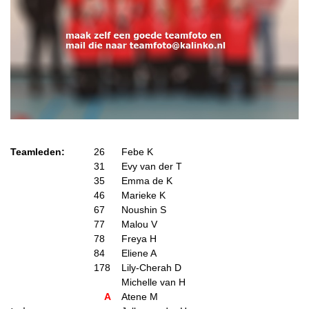
Teamleden:
26
Febe K
31
Evy van der T
35
Emma de K
46
Marieke K
67
Noushin S
77
Malou V
78
Freya H
84
Eliene A
178
Lily-Cherah D
Michelle van H
A
Atene M