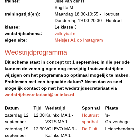
trainer:
Jelle van der H
Brigitte M
trainingstijd(en):
Maandag 18:30-19:55 - Houtrust
Donderdag 19:00-20:30 - Houtrust
klasse:
1e klasse J
wedstrijdschema:
volleybal.nl
eigen site:
Meisjes A1 op Instagram
Wedstrijdprogramma
Dit schema staat in concept tot 1 september. In die periode
kunnen de verenigingen nog eenzijdig thuiswedstrijden
wijzigen om het programma zo optimaal mogelijk te maken.
Problemen met een bepaalde datum? Neem dan zo snel
mogelijk contact op met het wedstrijdsecretariaat via
wedstrijdsecretariaat@kalinko.nl
Datum
Tijd
Wedstrijd
Sporthal
Plaats
zaterdag 12
12:30
Kalinko MA 1 -
Houtrust
's-
september
VSTS MA 1
sporthal
Gravenhage
zaterdag 19
12:30
VOLEVO MA 3 -
De Fluit
Leidschendam
september
Kalinko MA 1