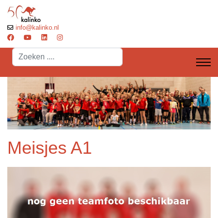
info@kalinko.nl
Search
...
Meisjes A1