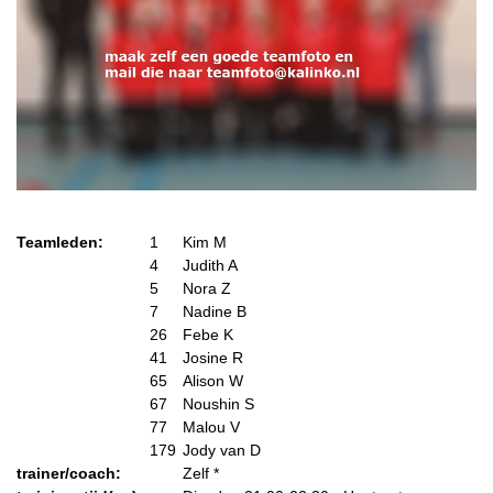
Teamleden:
1
Kim M
4
Judith A
5
Nora Z
7
Nadine B
26
Febe K
41
Josine R
65
Alison W
67
Noushin S
77
Malou V
179
Jody van D
trainer/coach:
Zelf *