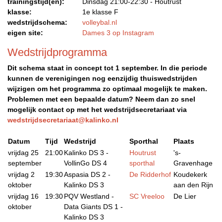
trainingstijd(en):
Dinsdag 21:00-22:30 - Houtrust
klasse:
1e klasse F
wedstrijdschema:
volleybal.nl
eigen site:
Dames 3 op Instagram
Wedstrijdprogramma
Dit schema staat in concept tot 1 september. In die periode
kunnen de verenigingen nog eenzijdig thuiswedstrijden
wijzigen om het programma zo optimaal mogelijk te maken.
Problemen met een bepaalde datum? Neem dan zo snel
mogelijk contact op met het wedstrijdsecretariaat via
wedstrijdsecretariaat@kalinko.nl
Datum
Tijd
Wedstrijd
Sporthal
Plaats
vrijdag 25
21:00
Kalinko DS 3 -
Houtrust
's-
september
VollinGo DS 4
sporthal
Gravenhage
vrijdag 2
19:30
Aspasia DS 2 -
De Ridderhof
Koudekerk
oktober
Kalinko DS 3
aan den Rijn
vrijdag 16
19:30
PQV Westland -
SC Vreeloo
De Lier
oktober
Data Giants DS 1 -
Kalinko DS 3