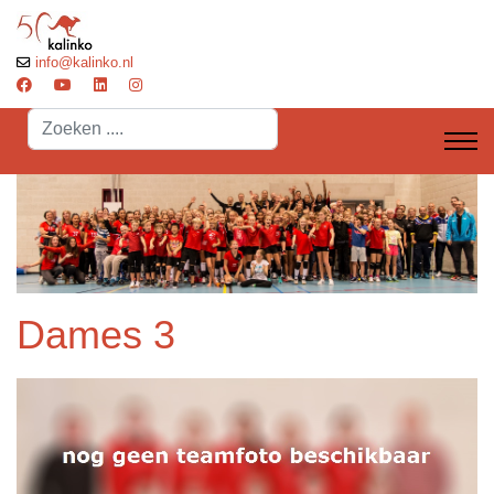
info@kalinko.nl
Search
...
Dames 3