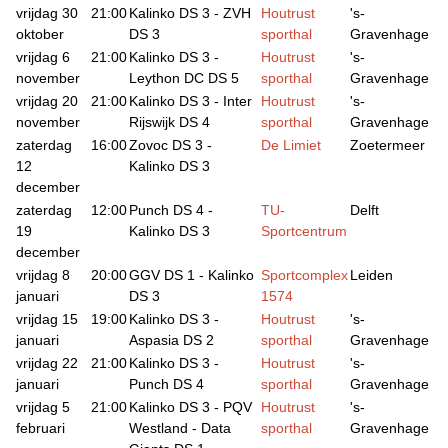
vrijdag 30
21:00
Kalinko DS 3 - ZVH
Houtrust
's-
oktober
DS 3
sporthal
Gravenhage
vrijdag 6
21:00
Kalinko DS 3 -
Houtrust
's-
november
Leython DC DS 5
sporthal
Gravenhage
vrijdag 20
21:00
Kalinko DS 3 - Inter
Houtrust
's-
november
Rijswijk DS 4
sporthal
Gravenhage
zaterdag
16:00
Zovoc DS 3 -
De Limiet
Zoetermeer
12
Kalinko DS 3
december
zaterdag
12:00
Punch DS 4 -
TU-
Delft
19
Kalinko DS 3
Sportcentrum
december
vrijdag 8
20:00
GGV DS 1 - Kalinko
Sportcomplex
Leiden
januari
DS 3
1574
vrijdag 15
19:00
Kalinko DS 3 -
Houtrust
's-
januari
Aspasia DS 2
sporthal
Gravenhage
vrijdag 22
21:00
Kalinko DS 3 -
Houtrust
's-
januari
Punch DS 4
sporthal
Gravenhage
vrijdag 5
21:00
Kalinko DS 3 - PQV
Houtrust
's-
februari
Westland - Data
sporthal
Gravenhage