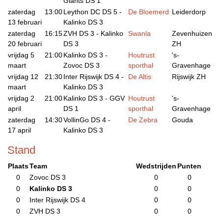
Giants DS 1
zaterdag
13:00
Leython DC DS 5 -
De Bloemerd
Leiderdorp
13 februari
Kalinko DS 3
zaterdag
16:15
ZVH DS 3 - Kalinko
Swanla
Zevenhuizen
20 februari
DS 3
ZH
vrijdag 5
21:00
Kalinko DS 3 -
Houtrust
's-
maart
Zovoc DS 3
sporthal
Gravenhage
vrijdag 12
21:30
Inter Rijswijk DS 4 -
De Altis
Rijswijk ZH
maart
Kalinko DS 3
vrijdag 2
21:00
Kalinko DS 3 - GGV
Houtrust
's-
april
DS 1
sporthal
Gravenhage
zaterdag
14:30
VollinGo DS 4 -
De Zebra
Gouda
17 april
Kalinko DS 3
Stand
Plaats
Team
Wedstrijden
Punten
0
Zovoc DS 3
0
0
0
Kalinko DS 3
0
0
0
Inter Rijswijk DS 4
0
0
0
ZVH DS 3
0
0