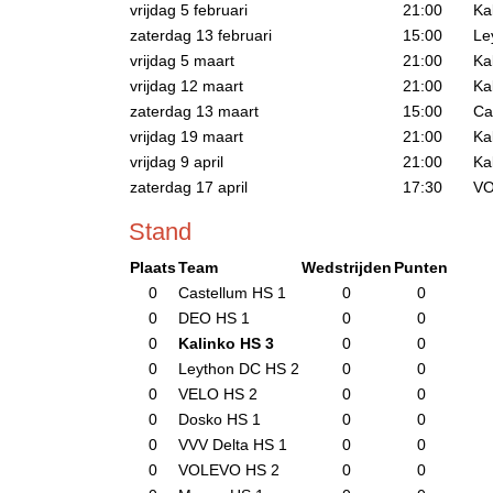
vrijdag 5 februari
21:00
Ka
zaterdag 13 februari
15:00
Le
vrijdag 5 maart
21:00
Ka
vrijdag 12 maart
21:00
Ka
zaterdag 13 maart
15:00
Ca
vrijdag 19 maart
21:00
Ka
vrijdag 9 april
21:00
Ka
zaterdag 17 april
17:30
VO
Stand
Plaats
Team
Wedstrijden
Punten
0
Castellum HS 1
0
0
0
DEO HS 1
0
0
0
Kalinko HS 3
0
0
0
Leython DC HS 2
0
0
0
VELO HS 2
0
0
0
Dosko HS 1
0
0
0
VVV Delta HS 1
0
0
0
VOLEVO HS 2
0
0