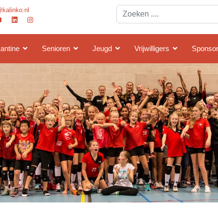
Search
@kalinko.nl
...
antine
Senioren
Jeugd
Vrijwilligers
Sponsor