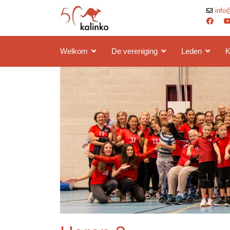
info
Welkom
De vereniging
Leden
K