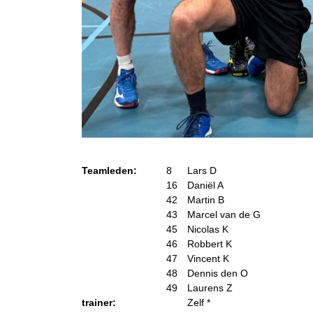
Teamleden:
8
Lars D
16
Daniël A
42
Martin B
43
Marcel van de G
45
Nicolas K
46
Robbert K
47
Vincent K
48
Dennis den O
49
Laurens Z
trainer:
Zelf *