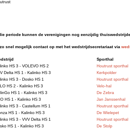
utrust
n die periode kunnen de verenigingen nog eenzijdig thuiswedstrij
 snel mogelijk contact op met het wedstrijdsecretariaat via
weds
dstrijd
Sporthal
linko HS 3 - VOLEVO HS 2
Houtrust sporthal
V Delta HS 1 - Kalinko HS 3
Kerkpolder
linko HS 3 - Dosko HS 1
Houtrust sporthal
LO HS 2 - Kalinko HS 3
Velo-hal
llinGo HS 1 - Kalinko HS 3
De Zebra
O HS 1 - Kalinko HS 3
Jan Janssenhal
linko HS 3 - Castellum HS 1
Houtrust sporthal
nza HS 1 - Kalinko HS 3
De Wielepet
linko HS 3 - VVV Delta HS 1
Houtrust sporthal
sko HS 1 - Kalinko HS 3
De Stolp