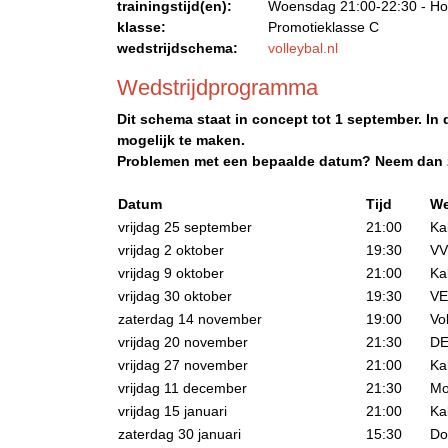
trainingstijd(en):
Woensdag 21:00-22:30 - Ho
klasse:
Promotieklasse C
wedstrijdschema:
volleybal.nl
Wedstrijdprogramma
Dit schema staat in concept tot 1 september. I
mogelijk te maken.
Problemen met een bepaalde datum? Neem dan zo
Datum
Tijd
We
vrijdag 25 september
21:00
Ka
vrijdag 2 oktober
19:30
VV
vrijdag 9 oktober
21:00
Ka
vrijdag 30 oktober
19:30
VE
zaterdag 14 november
19:00
Vo
vrijdag 20 november
21:30
DE
vrijdag 27 november
21:00
Ka
vrijdag 11 december
21:30
Mo
vrijdag 15 januari
21:00
Ka
zaterdag 30 januari
15:30
Do