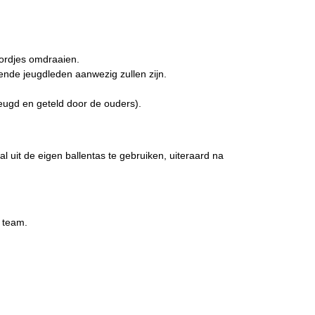
bordjes omdraaien.
oende jeugdleden aanwezig zullen zijn.
jeugd en geteld door de ouders).
l uit de eigen ballentas te gebruiken, uiteraard na
e team.