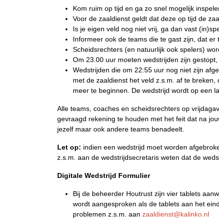
Kom ruim op tijd en ga zo snel mogelijk inspele
Voor de zaaldienst geldt dat deze op tijd de z
Is je eigen veld nog niet vrij, ga dan vast (in)sp
Informeer ook de teams die te gast zijn, dat e
Scheidsrechters (en natuurlijk ook spelers) wo
Om 23.00 uur moeten wedstrijden zijn gestopt, 
Wedstrijden die om 22:55 uur nog niet zijn afg
met de zaaldienst het veld z.s.m. af te breken,
meer te beginnen. De wedstrijd wordt op een l
Alle teams, coaches en scheidsrechters op vrijdaga
gevraagd rekening te houden met het feit dat na jou
jezelf maar ook andere teams benadeelt.
Let op:
indien een wedstrijd moet worden afgebroken,
z.s.m. aan de wedstrijdsecretaris weten dat de wed
Digitale Wedstrijd Formulier
Bij de beheerder Houtrust zijn vier tablets aan
wordt aangesproken als de tablets aan het eind
problemen z.s.m. aan
zaaldienst@kalinko.nl