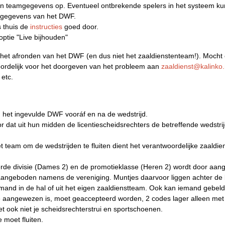
 hun teamgegevens op. Eventueel ontbrekende spelers in het systeem 
e gegevens van het DWF.
s thuis de
instructies
goed door.
optie "Live bijhouden"
r het afronden van het DWF (en dus niet het zaaldienstenteam!). Mocht e
oordelijk voor het doorgeven van het probleem aan
zaaldienst@kalinko.
n etc.
 het ingevulde DWF vooráf en na de wedstrijd.
or dat uit hun midden de licentiescheidsrechters de betreffende wedstr
et team om de wedstrijden te fluiten dient het verantwoordelijke zaaldi
derde divisie (Dames 2) en de promotieklasse (Heren 2) wordt door aa
aangeboden namens de vereniging. Muntjes daarvoor liggen achter de 
mand in de hal of uit het eigen zaaldienstteam. Ook kan iemand gebeld
e aangewezen is, moet geaccepteerd worden, 2 codes lager alleen met 
t ook niet je scheidsrechterstrui en sportschoenen.
e moet fluiten.