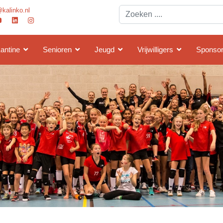
Search
@kalinko.nl
...
antine
Senioren
Jeugd
Vrijwilligers
Sponsor