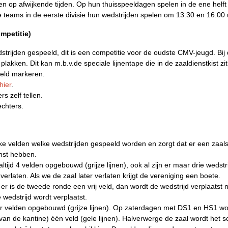
n op afwijkende tijden. Op hun thuisspeeldagen spelen in de ene helft
de teams in de eerste divisie hun wedstrijden spelen om 13:30 en 16:00 
mpetitie)
ijden gespeeld, dit is een competitie voor de oudste CMV-jeugd. Bij 
 plakken. Dit kan m.b.v.de speciale lijnentape die in de zaaldienstkist zi
eld markeren.
hier
.
s zelf tellen.
echters.
lke velden welke wedstrijden gespeeld worden en zorgt dat er een zaa
nst hebben.
tijd 4 velden opgebouwd (grijze lijnen), ook al zijn er maar drie wedstr
verlaten. Als we de zaal later verlaten krijgt de vereniging een boete.
 er is de tweede ronde een vrij veld, dan wordt de wedstrijd verplaatst 
wedstrijd wordt verplaatst.
 velden opgebouwd (grijze lijnen). Op zaterdagen met DS1 en HS1 word
van de kantine) één veld (gele lijnen). Halverwerge de zaal wordt het