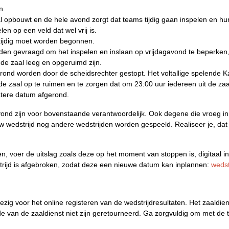
n.
aal opbouwt en de hele avond zorgt dat teams tijdig gaan inspelen en hu
elen op een veld dat wel vrij is.
r tijdig moet worden begonnen.
rden gevraagd om het inspelen en inslaan op vrijdagavond te beperken, 
de zaal leeg en opgeruimd zijn.
erond worden door de scheidsrechter gestopt. Het voltallige spelende 
 de zaal op te ruimen en te zorgen dat om 23:00 uur iedereen uit de za
atere datum afgerond.
vond zijn voor bovenstaande verantwoordelijk. Ook degene die vroeg i
w wedstrijd nog andere wedstrijden worden gespeeld. Realiseer je, dat
 voer de uitslag zoals deze op het moment van stoppen is, digitaal in 
strijd is afgebroken, zodat deze een nieuwe datum kan inplannen:
wedst
wezig voor het online registeren van de wedstrijdresultaten. Het zaaldi
e van de zaaldienst niet zijn geretourneerd. Ga zorgvuldig om met de 