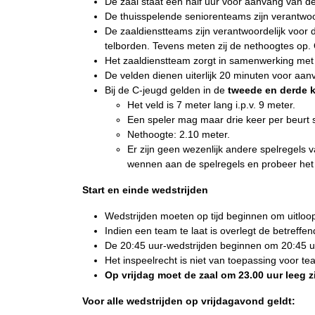
De zaal staat een half uur voor aanvang van 
De thuisspelende seniorenteams zijn verantwoo
De zaaldienstteams zijn verantwoordelijk voor
telborden. Tevens meten zij de nethoogtes op. 
Het zaaldienstteam zorgt in samenwerking met
De velden dienen uiterlijk 20 minuten voor aanv
Bij de C-jeugd gelden in de
tweede en derde 
Het veld is 7 meter lang i.p.v. 9 meter.
Een speler mag maar drie keer per beurt
Nethoogte: 2.10 meter.
Er zijn geen wezenlijk andere spelregels v
wennen aan de spelregels en probeer het 
Start en einde wedstrijden
Wedstrijden moeten op tijd beginnen om uitloop
Indien een team te laat is overlegt de betreffe
De 20:45 uur-wedstrijden beginnen om 20:45 uur
Het inspeelrecht is niet van toepassing voor te
Op vrijdag moet de zaal om 23.00 uur leeg z
Voor alle wedstrijden op vrijdagavond geldt: