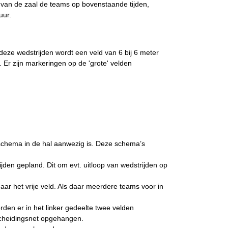
 van de zaal de teams op bovenstaande tijden,
uur.
deze wedstrijden wordt een veld van 6 bij 6 meter
t. Er zijn markeringen op de 'grote' velden
lschema in de hal aanwezig
is
. Deze schema’s
ijden gepland. Dit om evt. uitloop van wedstrijden op
naar het vrije veld. Als daar meerdere teams voor in
en er in het linker gedeelte twee velden
 scheidingsnet opgehangen.