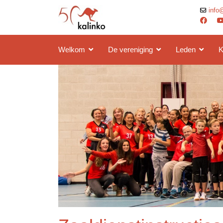
info
Welkom
De vereniging
Leden
K