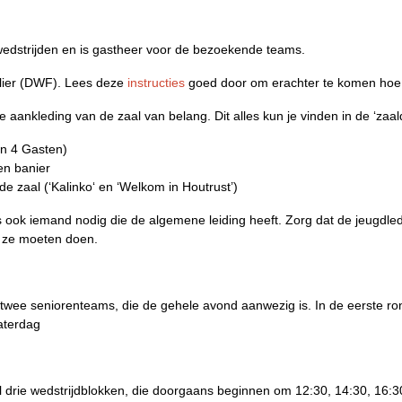
wedstrijden en is gastheer voor de bezoekende teams.
ulier (DWF). Lees deze
instructies
goed door om erachter te komen hoe j
nkleding van de zaal van belang. Dit alles kun je vinden in de ‘zaaldie
en 4 Gasten)
 en banier
e zaal (‘Kalinko‘ en ‘Welkom in Houtrust’)
is ook iemand nodig die de algemene leiding heeft. Zorg dat de jeugdled
t ze moeten doen.
r twee seniorenteams, die de gehele avond aanwezig is. In de eerste r
zaterdag
l drie wedstrijdblokken, die doorgaans beginnen om 12:30, 14:30, 16:3