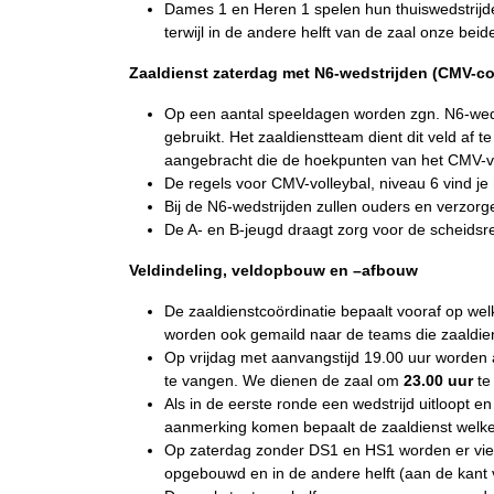
Dames 1 en Heren 1 spelen hun thuiswedstrijde
terwijl in de andere helft van de zaal onze bei
Zaaldienst zaterdag met N6-wedstrijden (CMV-co
Op een aantal speeldagen worden zgn. N6-wedstr
gebruikt. Het zaaldienstteam dient dit veld af te
aangebracht die de hoekpunten van het CMV-v
De regels voor CMV-volleybal, niveau 6 vind je
Bij de N6-wedstrijden zullen ouders en verzorger
De A- en B-jeugd draagt zorg voor de scheidsr
Veldindeling, veldopbouw en –afbouw
De zaaldienstcoördinatie bepaalt vooraf op we
worden ook gemaild naar de teams die zaaldie
Op vrijdag met aanvangstijd 19.00 uur worden al
te vangen. We dienen de zaal om
23.00 uur
te 
Als in de eerste ronde een wedstrijd uitloopt en
aanmerking komen bepaalt de zaaldienst welke 
Op zaterdag zonder DS1 en HS1 worden er vier
opgebouwd en in de andere helft (aan de kant 