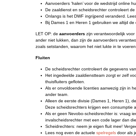
Aanvoerders ‘halen’ voor de wedstrijd online
De zaaldienst en scheidsrechter controleert d
Onlangs is het DWF ingrijpend veranderd. Lee
Bij Dames 1 en Heren 1 gebruiken we altijd de 
LET OP: de
aanvoerders
zijn verantwoordelijk voo
ander niet lukken, dan zijn de aanvoerders verantw
zoals setstanden, waarom het niet lukte in te voere
Fluiten
De scheidsrechter controleert de gegevens van
Het ingedeelde zaaldienstteam zorgt er zelf vo
thuisfluiters gefloten.
Als er onvoldoende licenties aanwezig zijn in h
ander team.
Alleen de eerste divisie (Dames 1, Heren 1), 
Deze scheidsrechters krijgen een consumptie 
Als er geen Nevobo-scheidsrechter is: vraag ie
invalscheidsrechter met een code lager dan di
Scheidrechters: neem je eigen fluit mee! Vergee
Lees nog even de actuele
spelregels
door als j