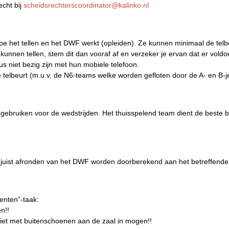
echt bij
scheidsrechterscoordinator@kalinko.nl
e het tellen en het DWF werkt (opleiden). Ze kunnen minimaal de tel
kunnen tellen, stem dit dan vooraf af en verzeker je ervan dat er vold
dus niet bezig zijn met hun mobiele telefoon.
de telbeurt (m.u.v. de N6-teams welke worden gefloten door de A- en B-
gebruiken voor de wedstrijden. Het thuisspelend team dient de beste ba
t juist afronden van het DWF worden doorberekend aan het betreffend
genten”-taak:
n!!
iet met buitenschoenen aan de zaal in mogen!!