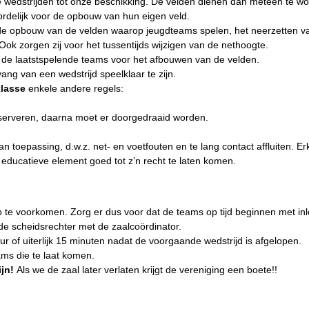
de wedstrijden tot onze beschikking. De velden dienen dan meteen te 
rdelijk voor de opbouw van hun eigen veld.
 de opbouw van de velden waarop jeugdteams spelen, het neerzetten van
Ook zorgen zij voor het tussentijds wijzigen van de nethoogte.
 de laatstspelende teams voor het afbouwen van de velden.
ang van een wedstrijd speelklaar te zijn.
klasse
enkele andere
regels:
 serveren, daarna moet er doorgedraaid worden.
an toepassing, d.w.z. net- en voetfouten en te lang contact affluiten. E
educatieve element goed tot z’n recht te laten komen.
 te voorkomen. Zorg er dus voor dat de teams op tijd beginnen met in
nde scheidsrechter met de zaalcoördinator.
 of uiterlijk 15 minuten nadat de voorgaande wedstrijd is afgelopen.
ams die te laat komen.
ijn!
Als we de zaal later verlaten krijgt de vereniging een boete!!