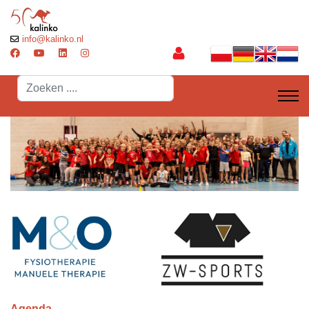
info@kalinko.nl
Search
...
Agenda