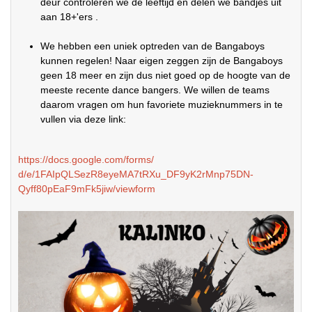
deur controleren we de leeftijd en delen we bandjes uit
aan 18+'ers .
We hebben een uniek optreden van de Bangaboys
kunnen regelen! Naar eigen zeggen zijn de Bangaboys
geen 18 meer en zijn dus niet goed op de hoogte van de
meeste recente dance bangers. We willen de teams
daarom vragen om hun favoriete muzieknummers in te
vullen via deze link:
https://docs.google.com/forms/
d/e/1FAIpQLSezR8eyeMA7tRXu_
DF9yK2rMnp75DN-
Qyff80pEaF9mFk5jiw/viewform