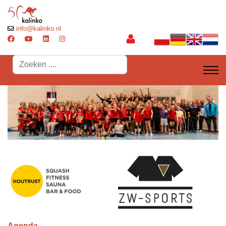
info@kalinko.nl
Search
...
Agenda